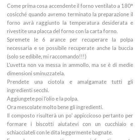
Come prima cosa accendente il forno ventilato a 180°
cosicché quando avremo terminato la preparazione il
forno avrà raggiunto la temperatura desiderata e
rivestite una placca del forno con la carta forno.
Spremete le 6 arance per recuperare la polpa
necessaria e se possibile recuperate anche la buccia
(solo se edibile, mi raccomando!!!)
L’uvetta non va messa in ammollo, ma se è di medie
dimensioni sminuzzatela.
Prendete una ciotola e amalgamate tutti gli
ingredienti secchi.
Aggiungete poi l’olio e la polpa.
Ora mescolate molto bene gli ingredienti.
Iscriviti alla Newsletter, riceverai il 10% di sconto sul
Il composto risulterà un po’ appiccicoso pertanto per
tuo primo abbonamento!
formare i biscotti aiutatevi con un cucchiaio e
ISCRIVITI ORA
schiacciateli con le dita leggermente bagnate.