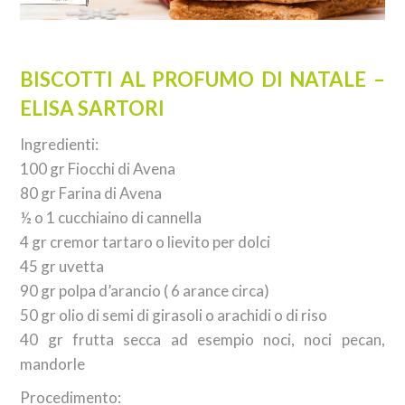
BISCOTTI AL PROFUMO DI NATALE –
ELISA SARTORI
Ingredienti:
100 gr Fiocchi di Avena
80 gr Farina di Avena
½ o 1 cucchiaino di cannella
4 gr cremor tartaro o lievito per dolci
45 gr uvetta
90 gr polpa d’arancio ( 6 arance circa)
50 gr olio di semi di girasoli o arachidi o di riso
40 gr frutta secca ad esempio noci, noci pecan,
mandorle
Procedimento: