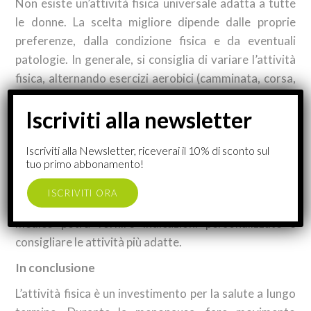
Non esiste un’attività fisica universale adatta a tutte
le donne. La scelta migliore dipende dalle proprie
preferenze, dalla condizione fisica e da eventuali
patologie. In generale, si consiglia di variare l’attività
fisica, alternando esercizi aerobici (camminata, corsa,
nuoto), di forza (allenamento con i pesi, esercizi a
corpo libero) e di flessibilità (yoga, pilates).
L’importanza della consulenza medica
Iscriviti alla Newsletter, riceverai il 10% di sconto sul
tuo primo abbonamento!
Prima di iniziare qualsiasi nuovo programma di
allenamento, è fondamentale consultare il proprio
ISCRIVITI ORA
medico, soprattutto se si hanno problemi di salute. Il
medico potrà fornire indicazioni personalizzate e
consigliare le attività più adatte.
In conclusione
L’attività fisica è un investimento per la salute a lungo