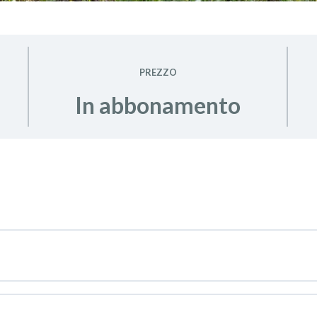
riviti alla Newsletter, riceverai il 10% di sconto sul tuo primo
bonamento!
ISCRIVITI ORA
PREZZO
In abbonamento