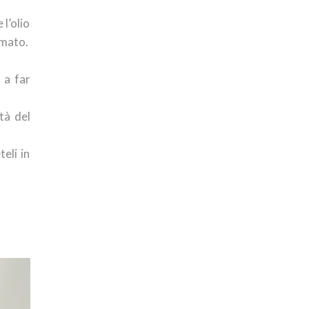
l’olio
amato.
 a far
tà del
teli in