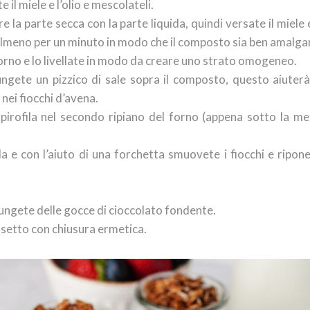
 il miele e l’olio e mescolateli.
a parte secca con la parte liquida, quindi versate il miele e 
e almeno per un minuto in modo che il composto sia ben amalg
 forno e lo livellate in modo da creare uno strato omogeneo.
iungete un pizzico di sale sopra il composto, questo aiuterà
ei fiocchi d’avena.
pirofila nel secondo ripiano del forno (appena sotto la me
la e con l’aiuto di una forchetta smuovete i fiocchi e ripone
giungete delle gocce di cioccolato fondente.
asetto con chiusura ermetica.