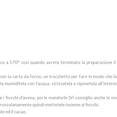
co a 170° cosi quando avrete terminato la preparazione il
con la carta da forno; un trucchetto per fare in modo che la
a inumiditela con l’acqua, strizzatela e riponetela all’intern
riviti alla Newsletter, riceverai il 10% di sconto sul tuo primo
bonamento!
 i fiocchi d’avena, poi le mandorle (Vi consiglio anche le noc
ISCRIVITI ORA
 grossolanamente quindi mettetele insieme ai fiocchi.
le ed il cacao.