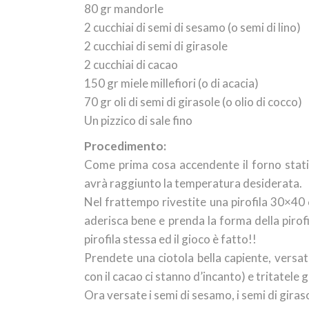
80 gr mandorle
2 cucchiai di semi di sesamo (o semi di lino)
2 cucchiai di semi di girasole
2 cucchiai di cacao
150 gr miele millefiori (o di acacia)
70 gr oli di semi di girasole (o olio di cocco)
Un pizzico di sale fino
Procedimento:
Come prima cosa accendente il forno stati
avrà raggiunto la temperatura desiderata.
Nel frattempo rivestite una pirofila 30×40 
aderisca bene e prenda la forma della pirofil
Isc
ab
pirofila stessa ed il gioco è fatto!!
Prendete una ciotola bella capiente, versate
con il cacao ci stanno d’incanto) e tritatele
Ora versate i semi di sesamo, i semi di giraso