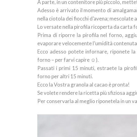
A parte, in un contenitore più piccolo, mettete
Adesso è arrivato il momento di amalgamare l
nella ciotola dei fiocchi d’avena; mescolat
Lo versate nella pirofila ricoperta da carta
Prima di riporre la pirofila nel forno, agg
evaporare velocemente l’umidità contenuta n
Ecco adesso potete infornare, riponete la 
forno – per farvi capire ☺).
Passati i primi 15 minuti, estraete la pirofi
forno per altri 15 minuti.
Ecco la Vostra granola al cacao è pronta!
Se volete rendere la ricetta più sfiziosa ag
Per conservarla al meglio riponetela in un v